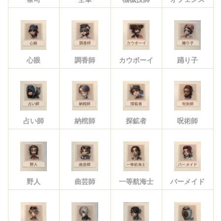
心眼
調香師
カウボーイ
踊り子
占い師
納棺師
探鉱者
呪術師
野人
曲芸師
一等航海士
バーメイド