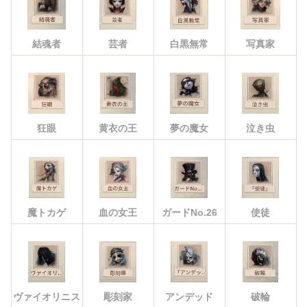
結魂者
芸者
白黒無常
写真家
狂眼
黄衣の王
夢の魔女
泣き虫
魔トカゲ
血の女王
ガードNo.26
使徒
ヴァイオリニス
彫刻家
アンデッド
破輪