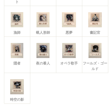
ト
漁師
蝋人形師
悪夢
書記官
隠者
夜の番人
オペラ歌手
フールズ・ゴー
ルド
時空の影