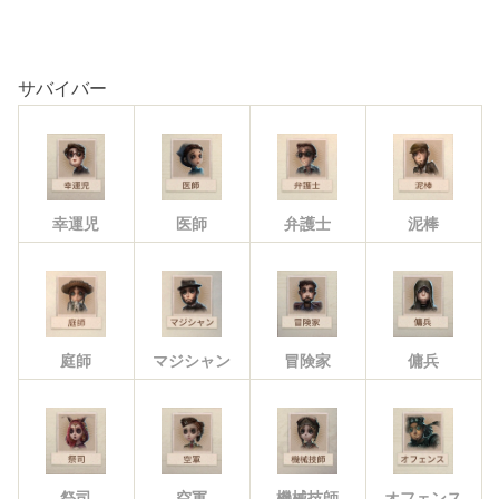
サバイバー
幸運児
医師
弁護士
泥棒
庭師
マジシャン
冒険家
傭兵
祭司
空軍
機械技師
オフェンス