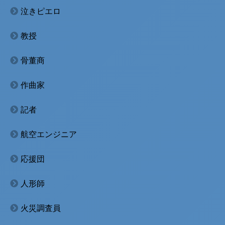
泣きピエロ
教授
骨董商
作曲家
記者
航空エンジニア
応援団
人形師
火災調査員