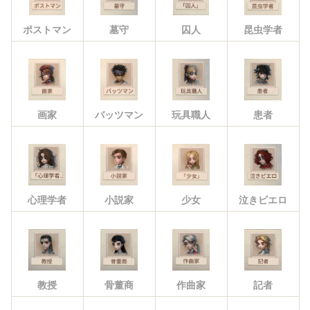
ポストマン
墓守
囚人
昆虫学者
画家
バッツマン
玩具職人
患者
心理学者
小説家
少女
泣きピエロ
教授
骨董商
作曲家
記者