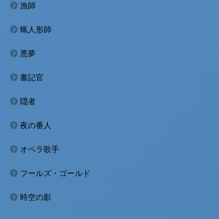
漁師
蝋人形師
悪夢
書記官
隠者
夜の番人
オペラ歌手
フールズ・ゴールド
時空の影