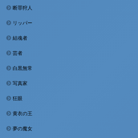
断罪狩人
リッパー
結魂者
芸者
白黒無常
写真家
狂眼
黄衣の王
夢の魔女