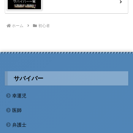
ホーム
初心者
サバイバー
幸運児
医師
弁護士