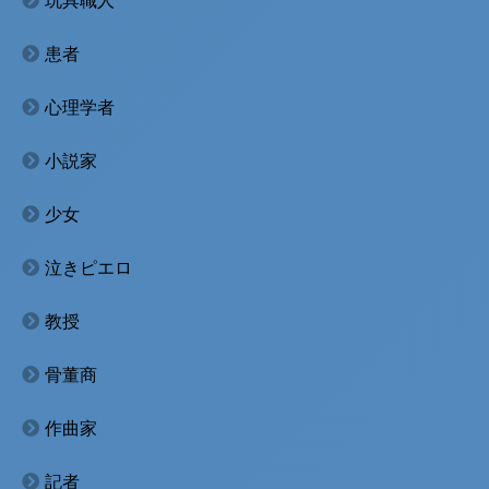
玩具職人
患者
心理学者
小説家
少女
泣きピエロ
教授
骨董商
作曲家
記者