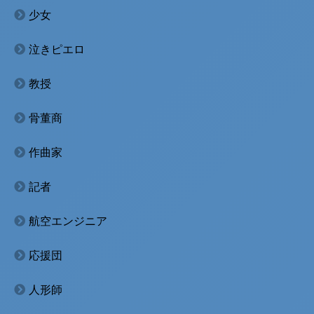
少女
泣きピエロ
教授
骨董商
作曲家
記者
航空エンジニア
応援団
人形師