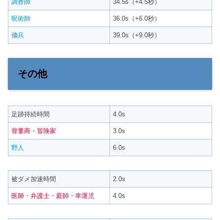
調香師
34.5s（+4.5秒）
呪術師
36.0s（+6.0秒）
傭兵
39.0s（+9.0秒）
その他
足跡持続時間
4.0s
骨董商・冒険家
3.0s
野人
6.0s
被ダメ加速時間
2.0s
医師・弁護士・庭師・幸運児
4.0s