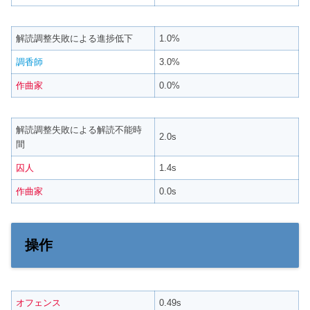
解読調整失敗による進捗低下
1.0%
調香師
3.0%
作曲家
0.0%
解読調整失敗による解読不能時
2.0s
間
囚人
1.4s
作曲家
0.0s
操作
オフェンス
0.49s