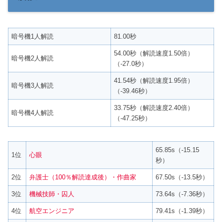
暗号機1人解読
81.00秒
54.00秒（解読速度1.50倍）
暗号機2人解読
（-27.0秒）
41.54秒（解読速度1.95倍）
暗号機3人解読
（-39.46秒）
33.75秒（解読速度2.40倍）
暗号機4人解読
（-47.25秒）
65.85s（-15.15
1位
心眼
秒）
2位
弁護士（100％解読達成後）・作曲家
67.50s（-13.5秒）
3位
機械技師・囚人
73.64s（-7.36秒）
4位
航空エンジニア
79.41s（-1.39秒）