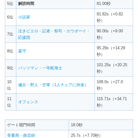
5位
解読時間
81.00秒
81.82s（+0.82
6位
小説家
秒）
泣きピエロ・記者・祭司・カウボーイ・
90.00s（+9.00
7位
応援団
秒）
95.29s（+14.29
8位
墓守
秒）
101.25s（+20.25
9位
バッツマン・一等航海士
秒）
10
108.0s（+27.0
傭兵・野人・空軍（1人チェアに拘束）
位
秒）
11
115.71s（+34.71
オフェンス
位
秒）
ゲート開門時間
18.0秒
骨董商・曲芸師
25.7s（+7.70秒）