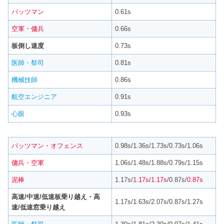
バッツマン
0.61s
空軍・傭兵
0.66s
板倒し速度
0.73s
医師・祭司
0.81s
機械技師
0.86s
航空エンジニア
0.91s
心眼
0.93s
バッツマン・オフェンス
0.98s/1.36s/1.73s/0.73s/1.06s
傭兵・空軍
1.06s/1.48s/1.88s/0.79s/1.15s
泥棒
1.17s/
1.17s
/
1.17s
/0.87s/
0.87s
高速/中速/低速板乗り越え・高
1.17s/1.63s/2.07s/0.87s/1.27s
速/低速窓乗り越え