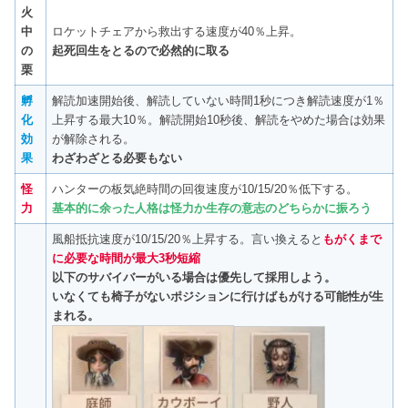
火
中
ロケットチェアから救出する速度が40％上昇。
の
起死回生をとるので必然的に取る
栗
孵
解読加速開始後、解読していない時間1秒につき解読速度が1％
化
上昇する最大10％。解読開始10秒後、解読をやめた場合は効果
効
が解除される。
果
わざわざとる必要もない
怪
ハンターの板気絶時間の回復速度が10/15/20％低下する。
力
基本的に余った人格は
怪力か生存の意志のどちらかに振ろう
風船抵抗速度が10/15/20％上昇する。言い換えると
もがくまで
に必要な時間が最大3秒短縮
以下のサバイバーがいる場合は優先して採用しよう。
いなくても椅子がないポジションに行けばもがける可能性が生
まれる。