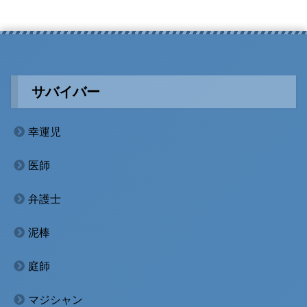
サバイバー
幸運児
医師
弁護士
泥棒
庭師
マジシャン