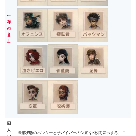
生
存
の
意
志
囚
人
風船状態のハンターとサバイバーの位置を5秒間表示する。ロ