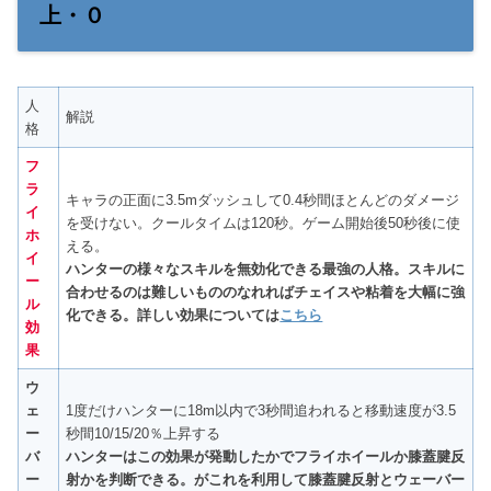
上・０
人
解説
格
フ
ラ
キャラの正面に3.5mダッシュして0.4秒間ほとんどのダメージ
イ
を受けない。クールタイムは120秒。ゲーム開始後50秒後に使
ホ
える。
イ
ハンターの様々なスキルを無効化できる最強の人格。スキルに
ー
合わせるのは難しいもののなれればチェイスや粘着を大幅に強
ル
化できる。詳しい効果については
こちら
効
果
ウ
ェ
1度だけハンターに18m以内で3秒間追われると移動速度が3.5
ー
秒間10/15/20％上昇する
バ
ハンターはこの効果が発動したかでフライホイールか膝蓋腱反
ー
射かを判断できる。がこれを利用して膝蓋腱反射とウェーバー