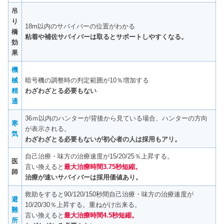
吊
り
18m以内のサバイバーの位置がわかる
橋
粘着や補佐サバイバーは取るとサポートしやすくなる。
効
果
機
械
暗号機の調整時の判定範囲が10％増加する
精
わざわざとる必要もない
通
36ｍ以内のハンターが背後から見ている場合、ハンターの方向
寒
が表示される。
気
わざわざとる必要もないが初心者の人は採用もアリ。
自己治療・味方の治療速度が15/20/25％上昇する。
医
言い換えると
最大治療時間3.75秒短縮。
師
治療が速いサバイバーは採用価値あり。
救助をすると90/120/150秒間自己治療・味方の治療速度が
避
10/20/30％上昇する。重ねがけ出来る。
難
言い換えると
最大治療時間4.5秒短縮。
所