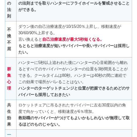
の
の法則までを取りハンターにフライホイールを警戒させること
法
ができる。
則
ダウン後の自己治療速度が10/15/20％上昇し、移動速度が
不
30/60/90%上昇する。
撓
言い換えると
自己治療速度が最大5秒短くなる。
不
もともと治療速度が短いサバイバーや長いサバイバーは採用し
屈
たい。
ハンターに5秒以上追われた後にハンターの心音範囲から離れ
群
るとすべてのサバイバーがハンターの位置を3秒間見ることが
集
できる。クールタイムは80秒。ハンターは40秒の間に連続で
心
この効果で場所がバレることはない。
理
ハンターのターゲットチェンジと位置が把握できるためどのサ
バイバーも採用しておきたい
共
ロケットチェアに吊るされたサバイバーに左右30度以内の角
生
度で向かっていくと、移動速度が6％増加。
効
救助職のサバイバーがつけてもよいかもしれないが無理して取
果
るほどのものじゃない。
一