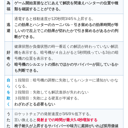
為
ゲーム開始直後などにあえて解読を間違えハンターの位置や種
福
類を確認することができる。
通電すると移動速度が120秒間3/4/5％上昇する。
逃
この効果とハンターのカーニバル・引き留めるの効果時間が等
避
しいので左上でこの効果が切れたかで引き留めるがあるかの判
断ができる。
健康状態か負傷状態の時一番近くの解読が終わっていない解読
好
機を表示する。暗号機が４台上がると5秒間残っている3台の暗
奇
号機の位置を表示する。
心
暗号機のシルエットの揺れでほかのサバイバーが回しているか
も判断できる。
自
１段階目：暗号機の調整に失敗してもハンターに通知がいかな
ら
くなる。
を
２段階目：失敗しても解読進捗が失われない
欺
３段階目：失敗による硬直が半減する。
く
わざわざとる必要もない
う
ロケットチェアの発射速度が3/6/9％低下する。
た
言い換えると
発射までの時間が最大5.4秒増加する
た
椅子耐久が上昇するサバイバーや味方に庭師がいれば採用価値