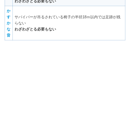
わざわざとる必要もない
か
す
サバイバーが吊るされている椅子の半径18ｍ以内では足跡が残
か
らない
な
わざわざとる必要もない
音