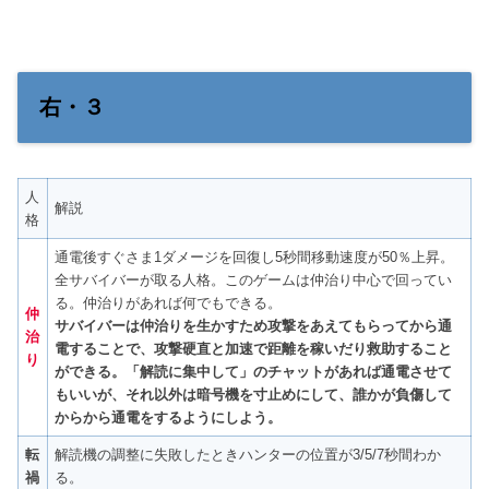
右・３
人
解説
格
通電後すぐさま1ダメージを回復し5秒間移動速度が50％上昇。
全サバイバーが取る人格。このゲームは仲治り中心で回ってい
る。仲治りがあれば何でもできる。
仲
サバイバーは仲治りを生かすため攻撃をあえてもらってから通
治
電することで、攻撃硬直と加速で距離を稼いだり救助すること
り
ができる。「解読に集中して」のチャットがあれば通電させて
もいいが、それ以外は暗号機を寸止めにして、誰かが負傷して
からから通電をするようにしよう。
転
解読機の調整に失敗したときハンターの位置が3/5/7秒間わか
禍
る。