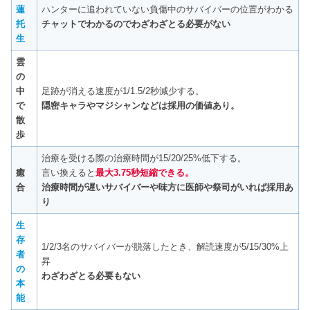
蓮
ハンターに追われていない負傷中のサバイバーの位置がわかる
托
チャットでわかるのでわざわざとる必要がない
生
雲
の
中
足跡が消える速度が1/1.5/2秒減少する。
で
隠密キャラやマジシャンなどは採用の価値あり。
散
歩
治療を受ける際の治療時間が15/20/25%低下する。
癒
言い換えると
最大3.75秒短縮できる。
合
治療時間が遅いサバイバーや味方に医師や祭司がいれば採用あ
り
生
存
1/2/3名のサバイバーが脱落したとき、解読速度が5/15/30%上
者
昇
の
わざわざとる必要もない
本
能