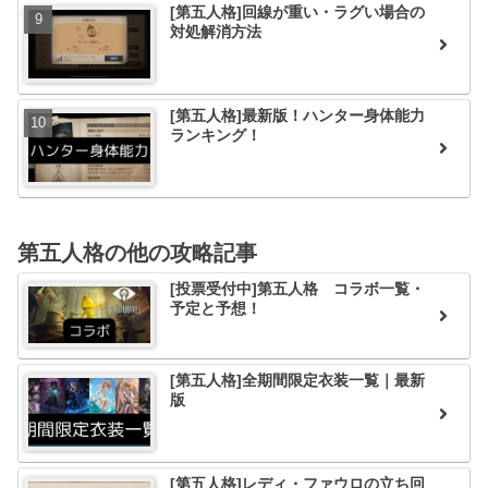
[第五人格]回線が重い・ラグい場合の
対処解消方法
[第五人格]最新版！ハンター身体能力
ランキング！
第五人格の他の攻略記事
[投票受付中]第五人格 コラボ一覧・
予定と予想！
[第五人格]全期間限定衣装一覧｜最新
版
[第五人格]レディ・ファウロの立ち回