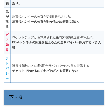
寝
あり。
気
が
通電後ハンターの位置が5秒間表示される。
散
通電後ハンターの位置がわかるため無難に強い。
る
ピ
ロケットチェアから救助された後2秒間移動速度28％上昇。
ア
DDやトンネルの回避を狙えるため全サバイバー採用するべき人
効
格
果
テ
レ
通電後40秒ごとに5秒間全サバイバーの位置を表示する
パ
チャットでわかるのでわざわざとる必要もない
シ
ー
下・６