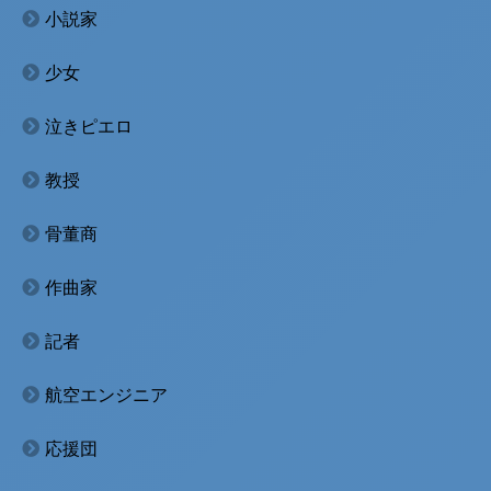
小説家
少女
泣きピエロ
教授
骨董商
作曲家
記者
航空エンジニア
応援団