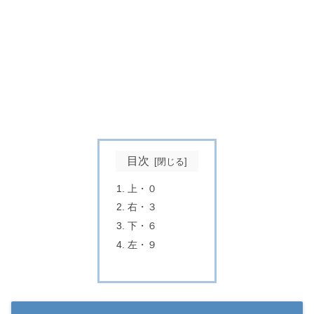
目次
上・０
右・３
下・６
左・９