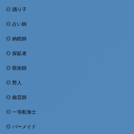
踊り子
占い師
納棺師
探鉱者
呪術師
野人
曲芸師
一等航海士
バーメイド