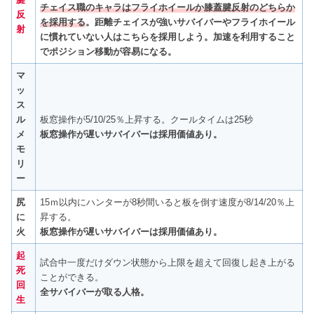
チェイス職のキャラはフライホイールか膝蓋腱反射のどちらか
反
を採用する
。距離チェイスが強いサバイバーやフライホイール
射
に慣れていない人はこちらを採用しよう。加速を利用すること
でポジション移動が容易になる。
マ
ッ
ス
ル
板窓操作が5/10/25％上昇する。クールタイムは25秒
メ
板窓操作が遅いサバイバーは採用価値あり。
モ
リ
ー
尻
15ｍ以内にハンターが8秒間いると板を倒す速度が8/14/20％上
に
昇する。
火
板窓操作が遅いサバイバーは採用価値あり。
起
試合中一度だけダウン状態から上限を超えて回復し起き上がる
死
ことができる。
回
全サバイバーが取る人格。
生