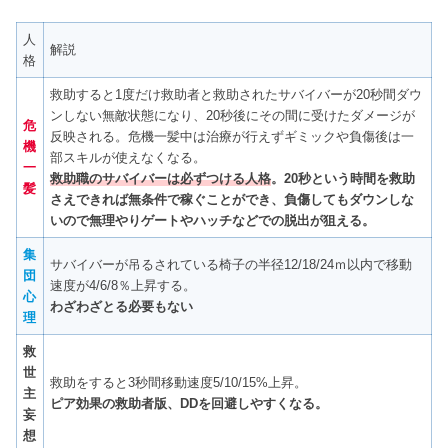
人
解説
格
救助すると1度だけ救助者と救助されたサバイバーが20秒間ダウ
ンしない無敵状態になり、20秒後にその間に受けたダメージが
危
反映される。危機一髪中は治療が行えずギミックや負傷後は一
機
部スキルが使えなくなる。
一
救助職のサバイバーは必ずつける人格
。20秒という時間を救助
髪
さえできれば無条件で稼ぐことができ、負傷してもダウンしな
いので無理やりゲートやハッチなどでの脱出が狙える。
集
サバイバーが吊るされている椅子の半径12/18/24ｍ以内で移動
団
速度が4/6/8％上昇する。
心
わざわざとる必要もない
理
救
世
救助をすると3秒間移動速度5/10/15%上昇。
主
ピア効果の救助者版、DDを回避しやすくなる。
妄
想